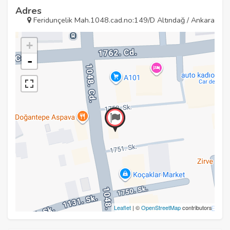
Adres
Feridunçelik Mah.1048.cad.no:149/D Altındağ / Ankara
+
-
Leaflet
| ©
OpenStreetMap
contributors