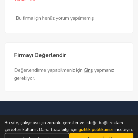
Bu firma için henüz yorum yapılmamış
Firmayı Değerlendir
Değerlendirme yapabilmeniz için
Giriş
yapmanız
gerekiyor.
Ana Sayfa
Teklif Al
Firma Bul
Firma Ekle
Bu site, çalışması için zorunlu çerezler ve isteğe bağlı reklam
çerezleri kullanır. Daha fazla bilgi için
gizlilik politikamızı
inceleyin.
© 2019 - 2026 Sitedeki materyaller izinsiz kullanılamaz.