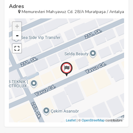
Adres
Memurevleri Mah.yavuz Cd. 28/A Muratpaşa / Antalya
+
-
Leaflet
| ©
OpenStreetMap
contributors