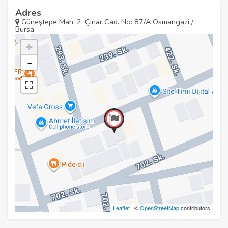
Adres
Güneştepe Mah. 2. Çınar Cad. No: 87/A Osmangazi /
Bursa
+
-
Leaflet
| ©
OpenStreetMap
contributors