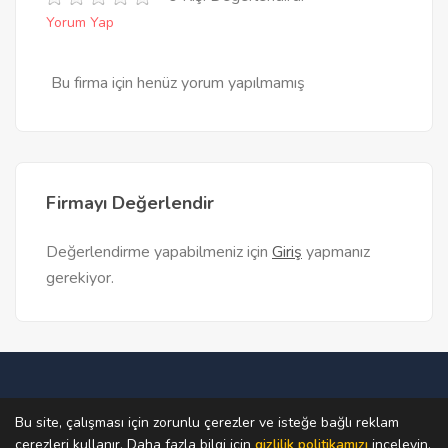
Yorum Yap
Bu firma için henüz yorum yapılmamış
Firmayı Değerlendir
Değerlendirme yapabilmeniz için
Giriş
yapmanız
gerekiyor.
Ana Sayfa
Teklif Al
Firma Bul
Firma Ekle
Bu site, çalışması için zorunlu çerezler ve isteğe bağlı reklam
çerezleri kullanır. Daha fazla bilgi için
gizlilik politikamızı
inceleyin.