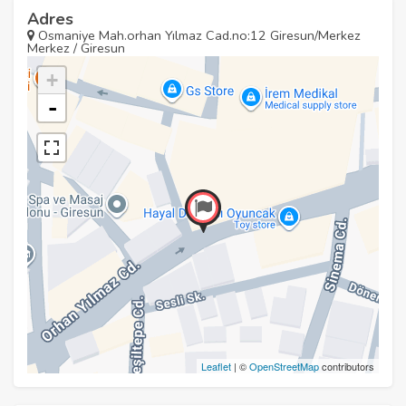
Adres
Osmaniye Mah.orhan Yılmaz Cad.no:12 Giresun/Merkez
Merkez / Giresun
+
-
Leaflet
| ©
OpenStreetMap
contributors