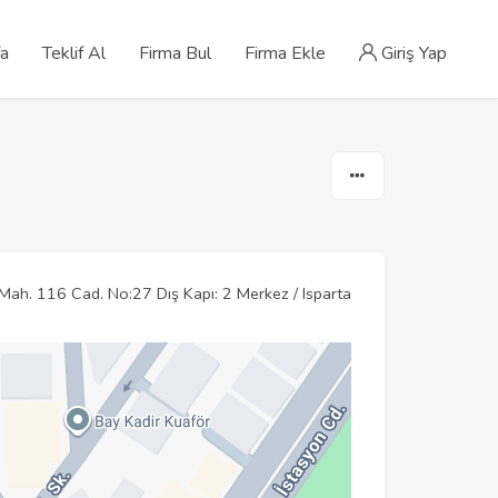
fa
Teklif Al
Firma Bul
Firma Ekle
Giriş Yap
 Mah. 116 Cad. No:27 Dış Kapı: 2 Merkez / Isparta