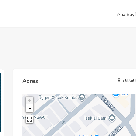
Ana Say
İstiklal
Adres
+
-