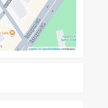
Leaflet
| ©
OpenStreetMap
contributors