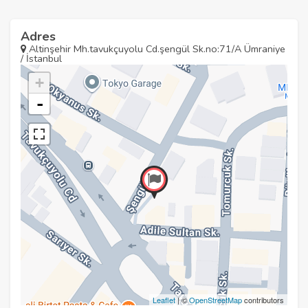
Adres
Altinşehir Mh.tavukçuyolu Cd.şengül Sk.no:71/A Ümraniye
/ İstanbul
+
-
Leaflet
| ©
OpenStreetMap
contributors