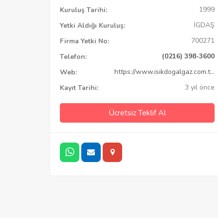
1999
Kuruluş Tarihi:
İGDAŞ
Yetki Aldığı Kuruluş:
700271
Firma Yetki No:
(0216) 398-3600
Telefon:
https://www.isikdogalgaz.com.t...
Web:
3 yıl önce
Kayıt Tarihi:
Ücretsiz Teklif Al