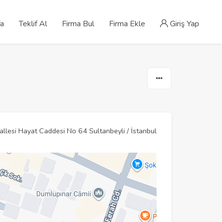
fa
Teklif Al
Firma Bul
Firma Ekle
Giriş Yap
lesi Hayat Caddesi No 64 Sultanbeyli / İstanbul