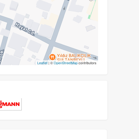
Leaflet
| ©
OpenStreetMap
contributors