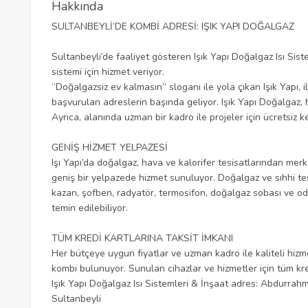
Hakkında
SULTANBEYLİ’DE KOMBİ ADRESİ: IŞIK YAPI DOĞALGAZ
Sultanbeyli’de faaliyet gösteren Işık Yapı Doğalgaz Isı Siste
sistemi için hizmet veriyor.
“Doğalgazsız ev kalmasın” sloganı ile yola çıkan Işık Yapı, ilç
başvurulan adreslerin başında geliyor. Işık Yapı Doğalgaz,
Ayrıca, alanında uzman bir kadro ile projeler için ücretsiz ke
GENİŞ HİZMET YELPAZESİ
Işı Yapı’da doğalgaz, hava ve kalorifer tesisatlarından mer
geniş bir yelpazede hizmet sunuluyor. Doğalgaz ve sıhhi tesi
kazan, şofben, radyatör, termosifon, doğalgaz sobası ve od
temin edilebiliyor.
TÜM KREDİ KARTLARINA TAKSİT İMKANI
Her bütçeye uygun fiyatlar ve uzman kadro ile kaliteli hiz
kombi bulunuyor. Sunulan cihazlar ve hizmetler için tüm kredi
Işık Yapı Doğalgaz Isı Sistemleri & İnşaat adres: Abdurrah
Sultanbeyli