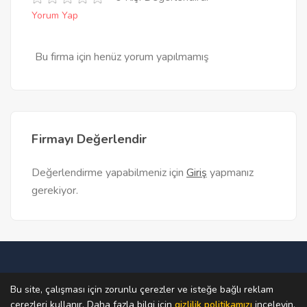
Yorum Yap
Bu firma için henüz yorum yapılmamış
Firmayı Değerlendir
Değerlendirme yapabilmeniz için
Giriş
yapmanız
gerekiyor.
Ana Sayfa
Teklif Al
Firma Bul
Firma Ekle
Bu site, çalışması için zorunlu çerezler ve isteğe bağlı reklam
çerezleri kullanır. Daha fazla bilgi için
gizlilik politikamızı
inceleyin.