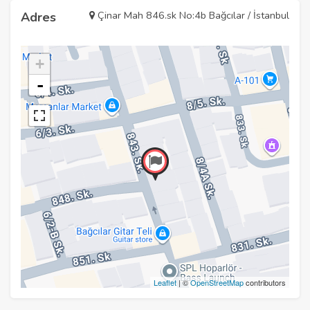
Çinar Mah 846.sk No:4b Bağcılar / İstanbul
Adres
+
-
Leaflet
| ©
OpenStreetMap
contributors