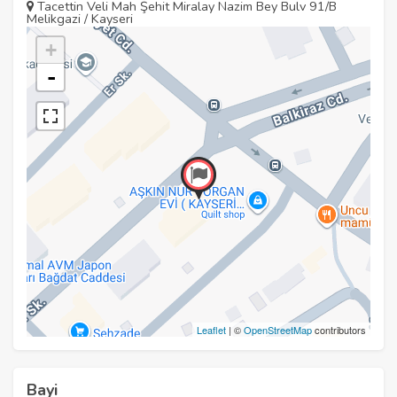
Tacettin Veli Mah Şehit Miralay Nazim Bey Bulv 91/B
Melikgazi / Kayseri
+
-
Leaflet
| ©
OpenStreetMap
contributors
Bayi