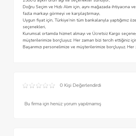
2500’ü aşkın ürün ağı ile seçenekler sunuyor,
Doğru Seçim ve Hızlı Alım için, aynı mağazada ihtiyacına v
fazla markayı görmeyi ve karşılaştırmayı,
Uygun fiyat için, Türkiye’nin tüm bankalarıyla yaptığımız ö
seçenekleri,
Kurumsal ortamda hizmet almayı ve Ücretsiz Kargo seçeneğ
müşterilerimize borçluyuz. Her zaman bizi tercih ettiğiniz iç
Başarımızı personelimize ve müşterilerimize borçluyuz. Her z
0 Kişi Değerlendirdi
Bu firma için henüz yorum yapılmamış