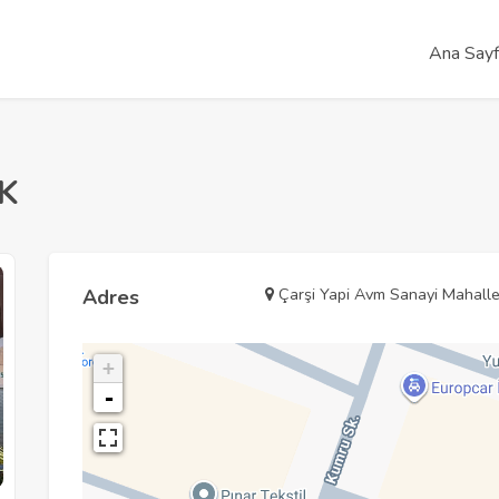
Ana Say
K
Çarşi Yapi Avm Sanayi Mahalles
Adres
+
-