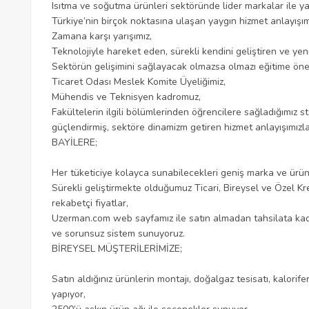
Isıtma ve soğutma ürünleri sektöründe lider markalar ile ya
Türkiye’nin birçok noktasına ulaşan yaygın hizmet anlayışım
Zamana karşı yarışımız,
Teknolojiyle hareket eden, sürekli kendini geliştiren ve yen
Sektörün gelişimini sağlayacak olmazsa olmazı eğitime ön
Ticaret Odası Meslek Komite Üyeliğimiz,
Mühendis ve Teknisyen kadromuz,
Fakültelerin ilgili bölümlerinden öğrencilere sağladığımız s
güçlendirmiş, sektöre dinamizm getiren hizmet anlayışımı
BAYİLERE;
Her tüketiciye kolayca sunabilecekleri geniş marka ve ürün
Sürekli geliştirmekte olduğumuz Ticari, Bireysel ve Özel Kred
rekabetçi fiyatlar,
Uzerman.com web sayfamız ile satın almadan tahsilata kada
ve sorunsuz sistem sunuyoruz.
BİREYSEL MÜŞTERİLERİMİZE;
Satın aldığınız ürünlerin montajı, doğalgaz tesisatı, kalorif
yapıyor,