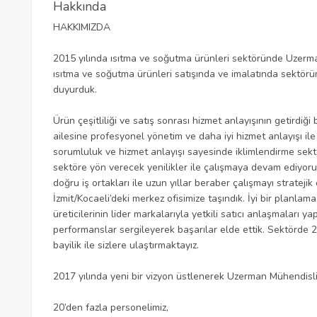
Hakkında
HAKKIMIZDA
2015 yılında ısıtma ve soğutma ürünleri sektöründe Uzerm
ısıtma ve soğutma ürünleri satışında ve imalatında sektörü
duyurduk.
Ürün çeşitliliği ve satış sonrası hizmet anlayışının getird
ailesine profesyonel yönetim ve daha iyi hizmet anlayışı i
sorumluluk ve hizmet anlayışı sayesinde iklimlendirme sektö
sektöre yön verecek yenilikler ile çalışmaya devam ediyor
doğru iş ortakları ile uzun yıllar beraber çalışmayı strateji
İzmit/Kocaeli’deki merkez ofisimize taşındık. İyi bir planl
üreticilerinin lider markalarıyla yetkili satıcı anlaşmaları 
performanslar sergileyerek başarılar elde ettik. Sektörde 2
bayilik ile sizlere ulaştırmaktayız.
2017 yılında yeni bir vizyon üstlenerek Uzerman Mühendisl
20’den fazla personelimiz,