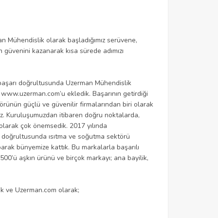
an Mühendislik olarak başladığımız serüvene,
n güvenini kazanarak kısa sürede adımızı
iği başarı doğrultusunda Uzerman Mühendislik
le www.uzerman.com’u ekledik. Başarının getirdiği
rünün güçlü ve güvenilir firmalarından biri olarak
uz. Kuruluşumuzdan itibaren doğru noktalarda,
k olarak çok önemsedik. 2017 yılında
ama doğrultusunda ısıtma ve soğutma sektörü
yaparak bünyemize kattık. Bu markalarla başarılı
500’ü aşkın ürünü ve birçok markayı; ana bayilik,
ik ve Uzerman.com olarak;