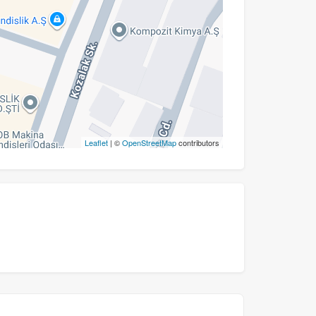
Leaflet
| ©
OpenStreetMap
contributors