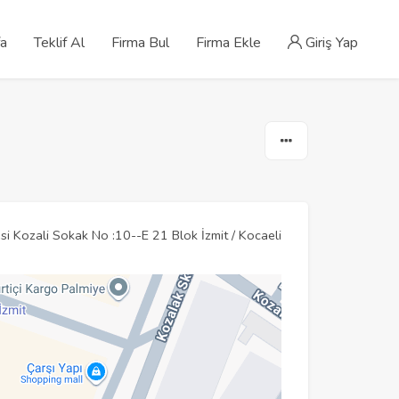
fa
Teklif Al
Firma Bul
Firma Ekle
Giriş Yap
i Kozali Sokak No :10--E 21 Blok İzmit / Kocaeli