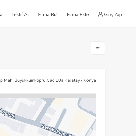
fa
Teklif Al
Firma Bul
Firma Ekle
Giriş Yap
p Mah. Büyükkumköprü Cad:18a Karatay / Konya