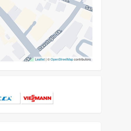
Leaflet
| ©
OpenStreetMap
contributors