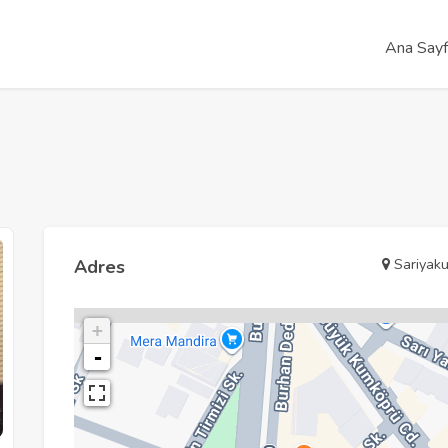
Ana Say
Sariyaku
Adres
+
-