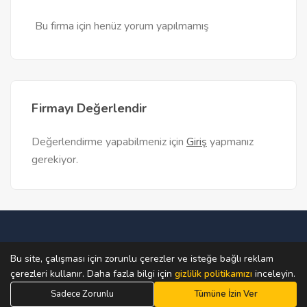
Bu firma için henüz yorum yapılmamış
Firmayı Değerlendir
Değerlendirme yapabilmeniz için
Giriş
yapmanız
gerekiyor.
Ana Sayfa
Teklif Al
Firma Bul
Firma Ekle
Bu site, çalışması için zorunlu çerezler ve isteğe bağlı reklam
çerezleri kullanır. Daha fazla bilgi için
gizlilik politikamızı
inceleyin.
© 2019 - 2026 Sitedeki materyaller izinsiz kullanılamaz.
Sadece Zorunlu
Tümüne İzin Ver