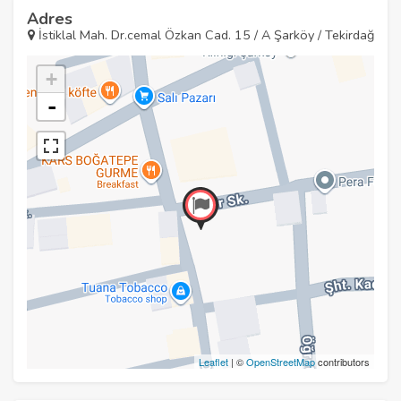
Adres
İstiklal Mah. Dr.cemal Özkan Cad. 15 / A Şarköy / Tekirdağ
+
-
Leaflet
| ©
OpenStreetMap
contributors