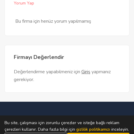
Yorum Yap
Bu firma için henüz yorum yapılmamış
Firmayı Değerlendir
Değerlendirme yapabilmeniz için
Giriş
yapmanız
gerekiyor.
Ana Sayfa
Teklif Al
Firma Bul
Firma Ekle
Bu site, çalışması için zorunlu çerezler ve isteğe bağlı reklam
çerezleri kullanır. Daha fazla bilgi için
gizlilik politikamızı
inceleyin.
© 2019 - 2026 Sitedeki materyaller izinsiz kullanılamaz.