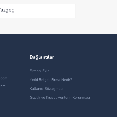
azgeç
Bağlantılar
Firmanı Ekle
i.com
Yetki Belgeli Firma Nedir?
com;
Kullanıcı Sözleşmesi
Gizlilik ve Kişisel Verilerin Korunması