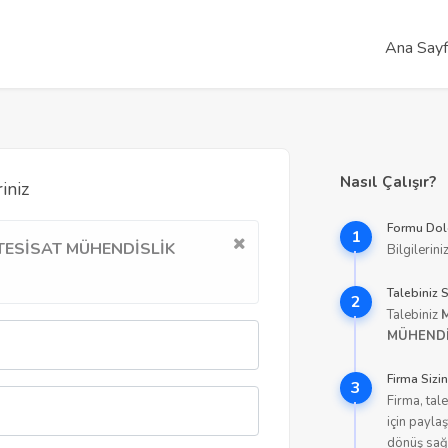
Ana Say
Nasıl Çalışır?
riniz
Formu Dol
1
 TESİSAT MÜHENDİSLİK
Bilgilerini
Talebiniz S
2
Talebiniz
MÜHENDİ
Firma Sizin
3
Firma, tal
için paylaş
dönüş sağl