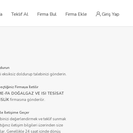
fa
Teklif Al
Firma Bul
Firma Ekle
Giriş Yap
durun
zi eksiksiz doldurup talebinizi gönderin.
eçtiğiniz Firmaya İletilir
ME-FA DOĞALGAZ VE ISI TESİSAT
SLİK
firmasına gönderilir.
le İletişime Geçer
ebinizi değerlendirmek ve teklif sunmak
tığınız iletişim bilgileri üzerinden size
ar. Genellikle 24 saat içinde dönüş