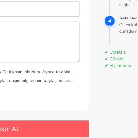
sağlanır.
Teklifi Değ
4
Gelen tekli
olmadığına
✔ Ücretsiz
✔ Güvenli
✔ Hızlı dönüş
ik Politikasını
okudum. Ayrıca talebim
a iletişim bilgilerimin paylaşılmasına
klif Al