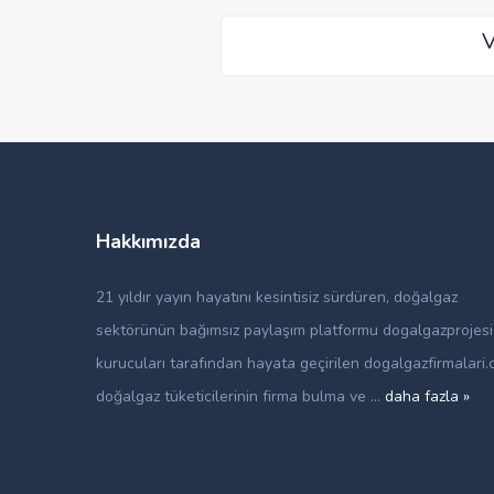
V
Hakkımızda
21 yıldır yayın hayatını kesintisiz sürdüren, doğalgaz
sektörünün bağımsız paylaşım platformu dogalgazprojes
kurucuları tarafından hayata geçirilen dogalgazfirmalari.
doğalgaz tüketicilerinin firma bulma ve ...
daha fazla »