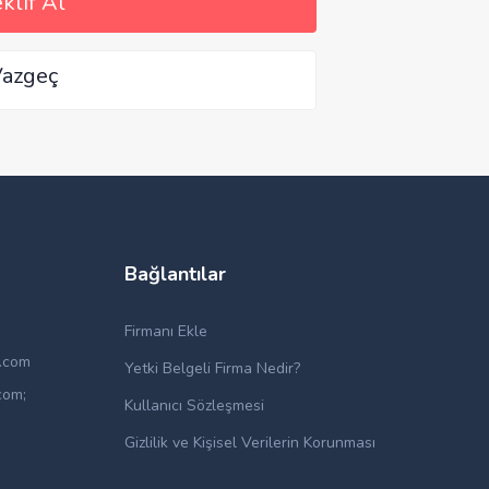
klif Al
azgeç
Bağlantılar
Firmanı Ekle
i.com
Yetki Belgeli Firma Nedir?
com;
Kullanıcı Sözleşmesi
Gizlilik ve Kişisel Verilerin Korunması