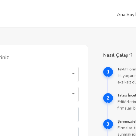
Ana Say
Nasıl Çalışır?
riniz
Teklif Fo
1
İhtiyaçları
eksiksiz o
Talep İnce
2
Editörlerim
firmaları b
Şehrinizdek
3
Firmalar, 
sunmak için