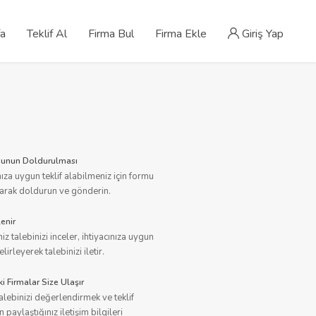
fa
Teklif Al
Firma Bul
Firma Ekle
Giriş Yap
rmunun Doldurulması
nıza uygun teklif alabilmeniz için formu
larak doldurun ve gönderin.
lenir
iz talebinizi inceler, ihtiyacınıza uygun
elirleyerek talebinizi iletir.
i Firmalar Size Ulaşır
talebinizi değerlendirmek ve teklif
 paylaştığınız iletişim bilgileri