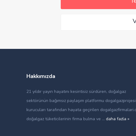
Te
V
Hakkımızda
21 yıldır yayın hayatını kesintisiz sürdüren, doğalgaz
sektörünün bağımsız paylaşım platformu dogalgazprojes
kurucuları tarafından hayata geçirilen dogalgazfirmalari.
doğalgaz tüketicilerinin firma bulma ve ...
daha fazla »