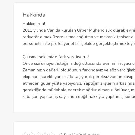
Hakkında
Hakkımızda!
2011 yılında Van'da kurulan Ürper Mühendislik olarak eviniz
radyatör olmak üzere ısıtma,soğutma ve mekanik tesisat ala
personelimizle profesyonel bir şekilde gerçekleştirmekteyiz
Çalışma şeklimizle fark yaratıyoruz!
Önce sizi dinliyor, isteğiniz doğrultusunda evinizin ihtiya
Zamanınızın değerli olduğunun farkındayız ve söz verdiğimiz
ekipmanı sürekli yanımızda taşıyarak gereksiz zaman kayıplar
etmeden güler yüzle yapıyoruz. Yaptığımız işlerin arkasında 
gerektiğinde müdahale ederek mağdur olmanızı önlüyor, mutl
ki başarı yapılan iş sayısında değil hakkıyla yapılan iş son
0 Kişi Değerlendirdi