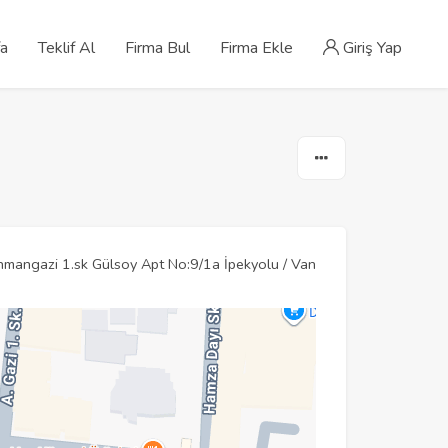
fa
Teklif Al
Firma Bul
Firma Ekle
Giriş Yap
mangazi 1.sk Gülsoy Apt No:9/1a İpekyolu / Van